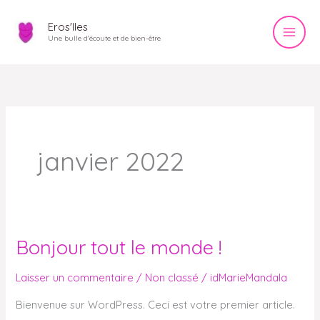
Aller
Eros'Iles
au
Une bulle d'écoute et de bien-être
contenu
janvier 2022
Bonjour tout le monde !
Bonjour
tout
Laisser un commentaire
/
Non classé
/
idMarieMandala
le
monde !
Bienvenue sur WordPress. Ceci est votre premier article.