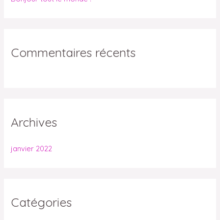
c
h
e
r
Commentaires récents
:
Archives
janvier 2022
Catégories